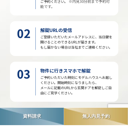
※内見30分前まで予約可
ご予約ください。
能です。
02
解錠URLの受信
ご登録いただいたメールアドレスに、当日鍵を
開けることのできるURLが届きます。
もし届かない場合は当社までご連絡ください。
03
物件に行きスマホで解錠
ご予約いただいた時刻にモデルハウスへお越し
ください。開始時刻になりましたら、
メールに記載のURLから玄関ドアを解錠しご自
由にご見学ください。
04
ご見学終了後はスマホでロック
資料請求
無人内見予約
ご見学後はお手数ですが、室内外の電気を消